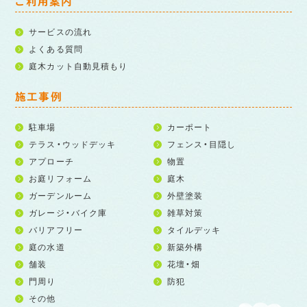
ご利用案内
サービスの流れ
よくある質問
庭木カット自動見積もり
施工事例
駐車場
カーポート
テラス・ウッドデッキ
フェンス・目隠し
アプローチ
物置
お庭リフォーム
庭木
ガーデンルーム
外壁塗装
ガレージ・バイク庫
雑草対策
バリアフリー
タイルデッキ
庭の水道
新築外構
舗装
花壇・畑
門周り
防犯
その他