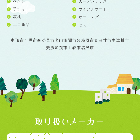
ベンチ
ガーデンテラス
手すり
サイクルポート
表札
オーニング
エコ商品
照明
恵那市
可児市
多治見市
犬山市
関市
各務原市
春日井市
中津川市
美濃加茂市
土岐市
瑞浪市
取り扱いメーカー