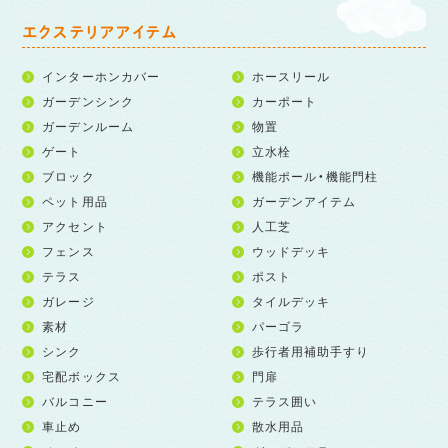
エクステリアアイテム
インターホンカバー
ホースリール
ガーデンシンク
カーポート
ガーデンルーム
物置
ゲート
立水栓
ブロック
機能ポール・機能門柱
ペット用品
ガーデンアイテム
アクセント
人工芝
フェンス
ウッドデッキ
テラス
ポスト
ガレージ
タイルデッキ
素材
パーゴラ
シンク
歩行者用補助手すり
宅配ボックス
門扉
バルコニー
テラス囲い
車止め
散水用品