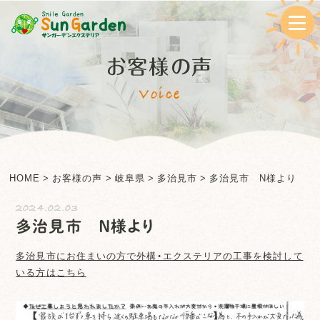
お客様の声
Voice
HOME
>
お客様の声
>
岐阜県
>
多治見市
>
多治見市 N様より
2024.02.03
多治見市 N様より
多治見市
にお住まいの方で外構・エクステリアの工事を検討して
いる方はこちら