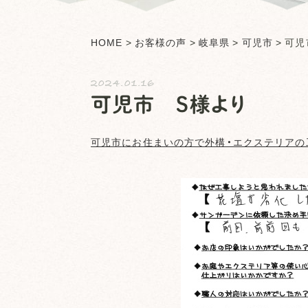
HOME
>
お客様の声
>
岐阜県
>
可児市
>
可児
2024.01.16
可児市 S様より
可児市
にお住まいの方で外構・エクステリアの