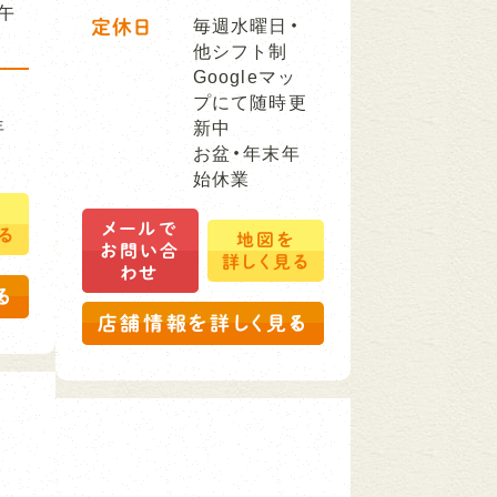
午
定休日
毎週水曜日・
他シフト制
Googleマッ
プにて随時更
年
新中
お盆・年末年
始休業
を
メールで
る
地図を
お問い合
詳しく見る
わせ
る
店舗情報を詳しく見る