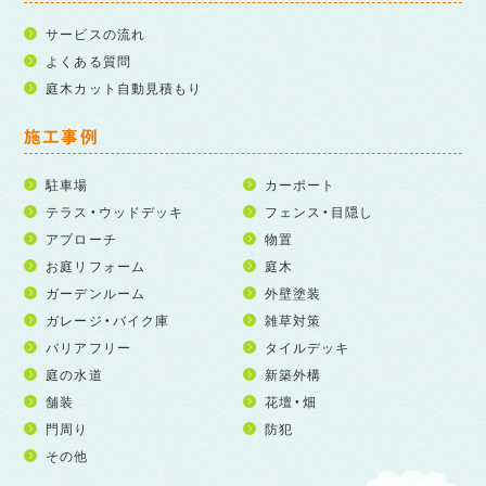
サービスの流れ
よくある質問
庭木カット自動見積もり
施工事例
駐車場
カーポート
テラス・ウッドデッキ
フェンス・目隠し
アプローチ
物置
お庭リフォーム
庭木
ガーデンルーム
外壁塗装
ガレージ・バイク庫
雑草対策
バリアフリー
タイルデッキ
庭の水道
新築外構
舗装
花壇・畑
門周り
防犯
その他