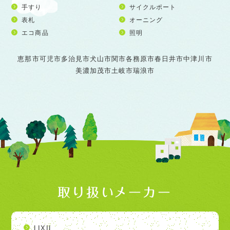
手すり
サイクルポート
表札
オーニング
エコ商品
照明
恵那市
可児市
多治見市
犬山市
関市
各務原市
春日井市
中津川市
美濃加茂市
土岐市
瑞浪市
取り扱いメーカー
LIXIL