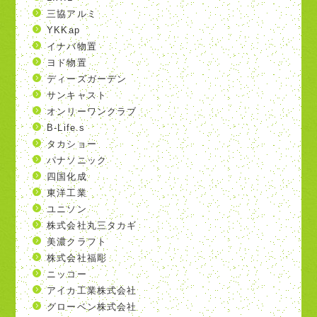
三協アルミ
YKKap
イナバ物置
ヨド物置
ディーズガーデン
サンキャスト
オンリーワンクラブ
B-Life.s
タカショー
パナソニック
四国化成
東洋工業
ユニソン
株式会社丸三タカギ
美濃クラフト
株式会社福彫
ニッコー
アイカ工業株式会社
グローベン株式会社