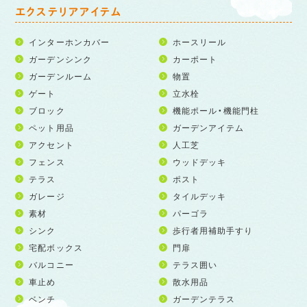
エクステリアアイテム
インターホンカバー
ホースリール
ガーデンシンク
カーポート
ガーデンルーム
物置
ゲート
立水栓
ブロック
機能ポール・機能門柱
ペット用品
ガーデンアイテム
アクセント
人工芝
フェンス
ウッドデッキ
テラス
ポスト
ガレージ
タイルデッキ
素材
パーゴラ
シンク
歩行者用補助手すり
宅配ボックス
門扉
バルコニー
テラス囲い
車止め
散水用品
ベンチ
ガーデンテラス