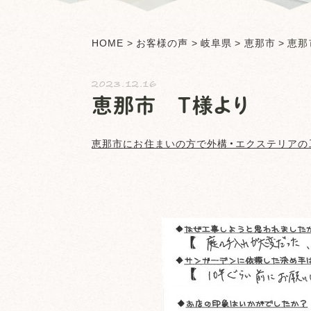
HOME
>
お客様の声
>
岐阜県
>
恵那市
>
恵那
2023.12.16
恵那市 T様より
恵那市
にお住まいの方で外構・エクステリアの