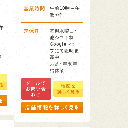
営業時間
午前10時～午
後5時
午
定休日
毎週水曜日・
他シフト制
Googleマッ
プにて随時更
年
新中
お盆・年末年
始休業
を
メールで
る
地図を
お問い合
詳しく見る
わせ
る
店舗情報を詳しく見る