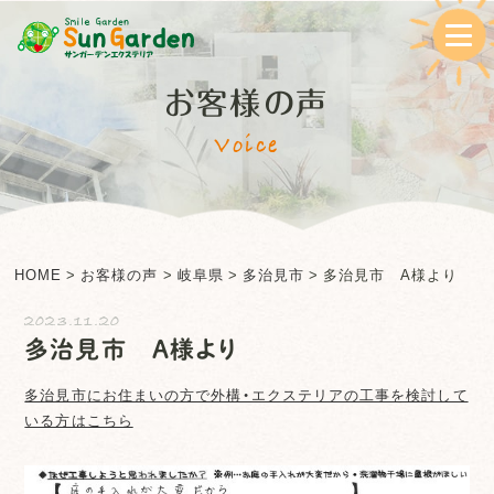
お客様の声
Voice
HOME
>
お客様の声
>
岐阜県
>
多治見市
>
多治見市 A様より
2023.11.20
多治見市 A様より
多治見市
にお住まいの方で外構・エクステリアの工事を検討して
いる方はこちら