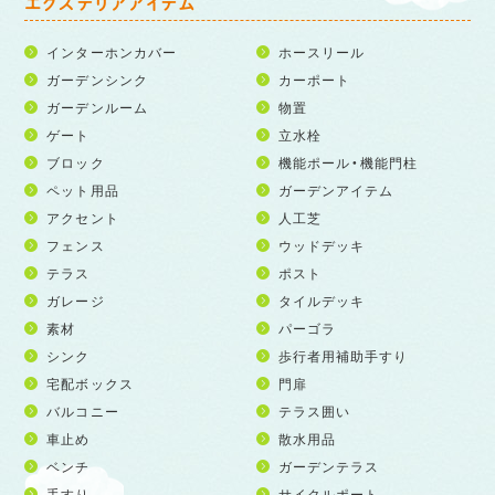
エクステリアアイテム
インターホンカバー
ホースリール
ガーデンシンク
カーポート
ガーデンルーム
物置
ゲート
立水栓
ブロック
機能ポール・機能門柱
ペット用品
ガーデンアイテム
アクセント
人工芝
フェンス
ウッドデッキ
テラス
ポスト
ガレージ
タイルデッキ
素材
パーゴラ
シンク
歩行者用補助手すり
宅配ボックス
門扉
バルコニー
テラス囲い
車止め
散水用品
ベンチ
ガーデンテラス
手すり
サイクルポート