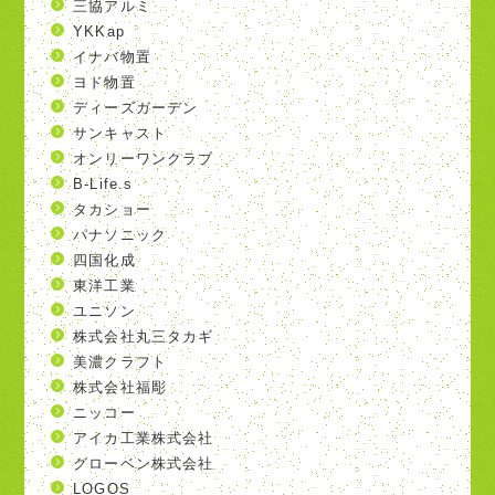
三協アルミ
YKKap
イナバ物置
ヨド物置
ディーズガーデン
サンキャスト
オンリーワンクラブ
B-Life.s
タカショー
パナソニック
四国化成
東洋工業
ユニソン
株式会社丸三タカギ
美濃クラフト
株式会社福彫
ニッコー
アイカ工業株式会社
グローベン株式会社
LOGOS