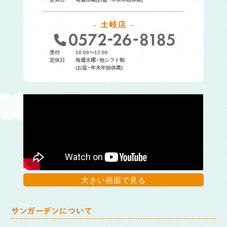
土岐店
受付
10:00〜17:00
定休日
毎週水曜・他シフト制
(お盆・年末年始休業)
大きい画面で見る
サンガーデンについて