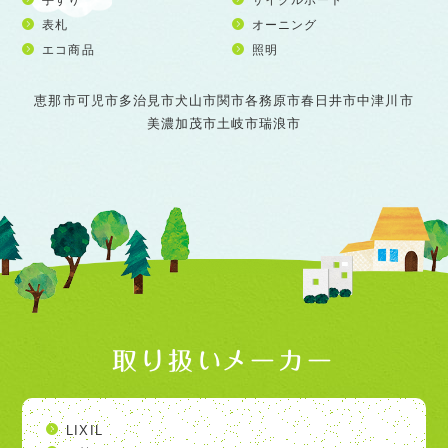
表札
オーニング
エコ商品
照明
恵那市
可児市
多治見市
犬山市
関市
各務原市
春日井市
中津川市
美濃加茂市
土岐市
瑞浪市
取り扱いメーカー
LIXIL