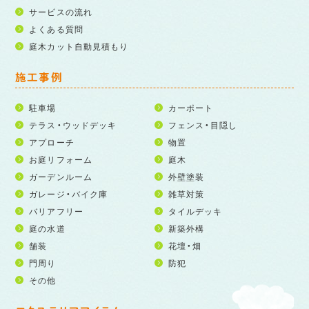
サービスの流れ
よくある質問
庭木カット自動見積もり
施工事例
駐車場
カーポート
テラス・ウッドデッキ
フェンス・目隠し
アプローチ
物置
お庭リフォーム
庭木
ガーデンルーム
外壁塗装
ガレージ・バイク庫
雑草対策
バリアフリー
タイルデッキ
庭の水道
新築外構
舗装
花壇・畑
門周り
防犯
その他