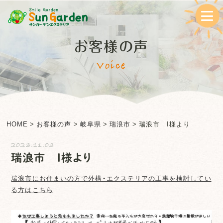
お客様の声
Voice
HOME
>
お客様の声
>
岐阜県
>
瑞浪市
>
瑞浪市 I様より
2023.11.03
瑞浪市 I様より
瑞浪市
にお住まいの方で外構・エクステリアの工事を検討してい
る方はこちら