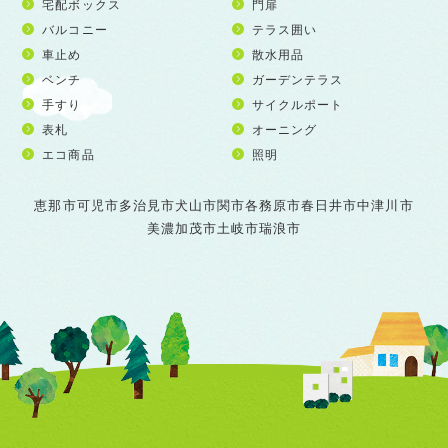
宅配ボックス
門扉
バルコニー
テラス囲い
車止め
散水用品
ベンチ
ガーデンテラス
手すり
サイクルポート
表札
オーニング
エコ商品
照明
恵那市
可児市
多治見市
犬山市
関市
各務原市
春日井市
中津川市
美濃加茂市
土岐市
瑞浪市