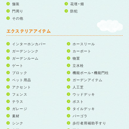
舗装
花壇・畑
門周り
防犯
その他
エクステリアアイテム
インターホンカバー
ホースリール
ガーデンシンク
カーポート
ガーデンルーム
物置
ゲート
立水栓
ブロック
機能ポール・機能門柱
ペット用品
ガーデンアイテム
アクセント
人工芝
フェンス
ウッドデッキ
テラス
ポスト
ガレージ
タイルデッキ
素材
パーゴラ
シンク
歩行者用補助手すり