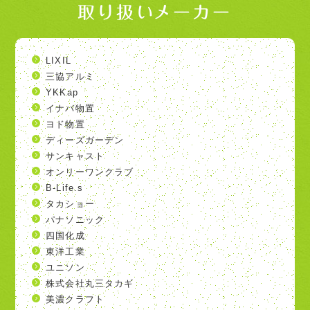
取り扱いメーカー
LIXIL
三協アルミ
YKKap
イナバ物置
ヨド物置
ディーズガーデン
サンキャスト
オンリーワンクラブ
B-Life.s
タカショー
パナソニック
四国化成
東洋工業
ユニソン
株式会社丸三タカギ
美濃クラフト