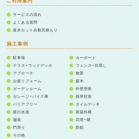
ご利用案内
サービスの流れ
よくある質問
庭木カット自動見積もり
施工事例
駐車場
カーポート
テラス・ウッドデッキ
フェンス・目隠し
アプローチ
物置
お庭リフォーム
庭木
ガーデンルーム
外壁塗装
ガレージ・バイク庫
雑草対策
バリアフリー
タイルデッキ
庭の水道
新築外構
舗装
花壇・畑
門周り
防犯
その他