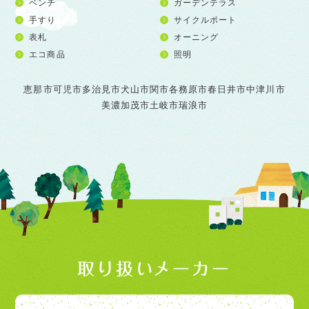
ベンチ
ガーデンテラス
手すり
サイクルポート
表札
オーニング
エコ商品
照明
恵那市
可児市
多治見市
犬山市
関市
各務原市
春日井市
中津川市
美濃加茂市
土岐市
瑞浪市
取り扱いメーカー