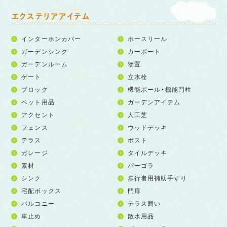
エクステリアアイテム
インターホンカバー
ホースリール
ガーデンシンク
カーポート
ガーデンルーム
物置
ゲート
立水栓
ブロック
機能ポール・機能門柱
ペット用品
ガーデンアイテム
アクセント
人工芝
フェンス
ウッドデッキ
テラス
ポスト
ガレージ
タイルデッキ
素材
パーゴラ
シンク
歩行者用補助手すり
宅配ボックス
門扉
バルコニー
テラス囲い
車止め
散水用品