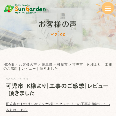
お客様の声
Voice
HOME
>
お客様の声
>
岐阜県
>
可児市
>
可児市｜Ｋ様より｜工事
のご感想｜レビュー｜頂きました
2020.12.20
可児市｜Ｋ様より｜工事のご感想｜レビュー
｜頂きました
可児市
にお住まいの方で外構・エクステリアの工事を検討してい
る方はこちら