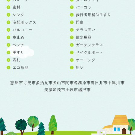
素材
パーゴラ
シンク
歩行者用補助手すり
宅配ボックス
門扉
バルコニー
テラス囲い
車止め
散水用品
ベンチ
ガーデンテラス
手すり
サイクルポート
表札
オーニング
エコ商品
照明
恵那市
可児市
多治見市
犬山市
関市
各務原市
春日井市
中津川市
美濃加茂市
土岐市
瑞浪市