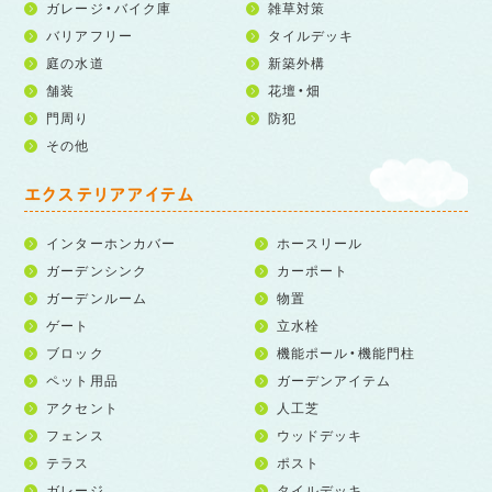
ガレージ・バイク庫
雑草対策
バリアフリー
タイルデッキ
庭の水道
新築外構
舗装
花壇・畑
門周り
防犯
その他
エクステリアアイテム
インターホンカバー
ホースリール
ガーデンシンク
カーポート
ガーデンルーム
物置
ゲート
立水栓
ブロック
機能ポール・機能門柱
ペット用品
ガーデンアイテム
アクセント
人工芝
フェンス
ウッドデッキ
テラス
ポスト
ガレージ
タイルデッキ