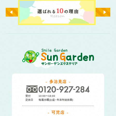
多治見店
受付
10:00〜18:00
定休日
毎週水曜(お盆・年末年始休業)
可児店