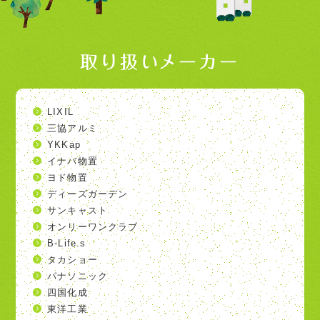
取り扱いメーカー
LIXIL
三協アルミ
YKKap
イナバ物置
ヨド物置
ディーズガーデン
サンキャスト
オンリーワンクラブ
B-Life.s
タカショー
パナソニック
四国化成
東洋工業