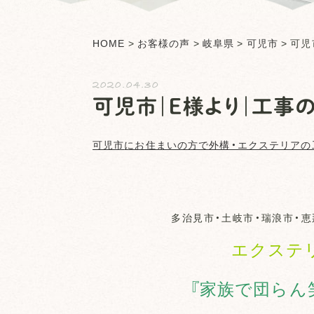
HOME
>
お客様の声
>
岐阜県
>
可児市
>
可児
2020.04.30
可児市｜Ｅ様より｜工事
可児市
にお住まいの方で外構・エクステリアの
多治見市・土岐市・瑞浪市・恵
エクステ
『家族で団らん