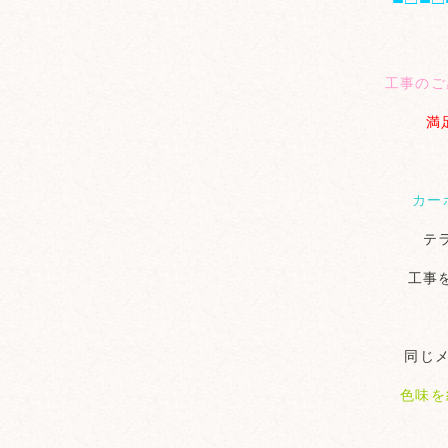
工事のご
満
カー
テ
工事
同じ
色味を