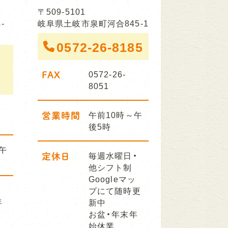
〒509-5101
-
岐阜県土岐市泉町河合845-1
0572-26-8185
FAX
0572-26-
8051
営業時間
午前10時～午
後5時
午
定休日
毎週水曜日・
他シフト制
Googleマッ
プにて随時更
年
新中
お盆・年末年
始休業