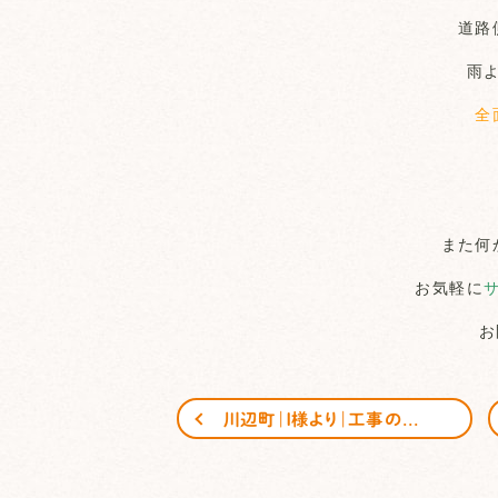
道路
雨
全
また何
お気軽に
お
川辺町｜Ｉ様より｜工事のご感想｜レビュー｜頂きました