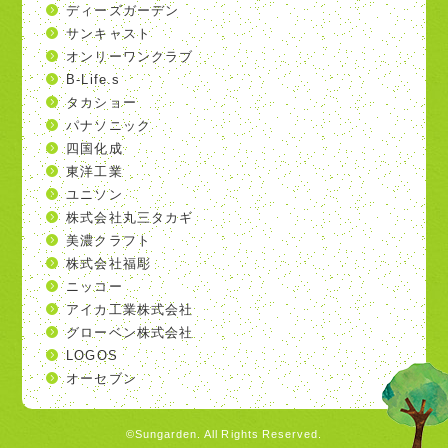
ディーズガーデン
サンキャスト
オンリーワンクラブ
B-Life.s
タカショー
パナソニック
四国化成
東洋工業
ユニソン
株式会社丸三タカギ
美濃クラフト
株式会社福彫
ニッコー
アイカ工業株式会社
グローベン株式会社
LOGOS
オーセブン
©Sungarden. All Rights Reserved.