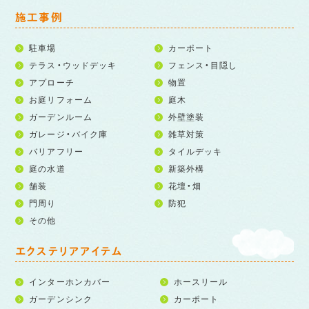
施工事例
駐車場
カーポート
テラス・ウッドデッキ
フェンス・目隠し
アプローチ
物置
お庭リフォーム
庭木
ガーデンルーム
外壁塗装
ガレージ・バイク庫
雑草対策
バリアフリー
タイルデッキ
庭の水道
新築外構
舗装
花壇・畑
門周り
防犯
その他
エクステリアアイテム
インターホンカバー
ホースリール
ガーデンシンク
カーポート