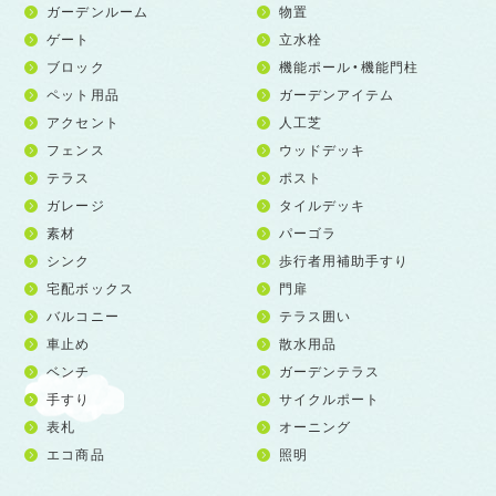
ガーデンルーム
物置
ゲート
立水栓
ブロック
機能ポール・機能門柱
ペット用品
ガーデンアイテム
アクセント
人工芝
フェンス
ウッドデッキ
テラス
ポスト
ガレージ
タイルデッキ
素材
パーゴラ
シンク
歩行者用補助手すり
宅配ボックス
門扉
バルコニー
テラス囲い
車止め
散水用品
ベンチ
ガーデンテラス
手すり
サイクルポート
表札
オーニング
エコ商品
照明