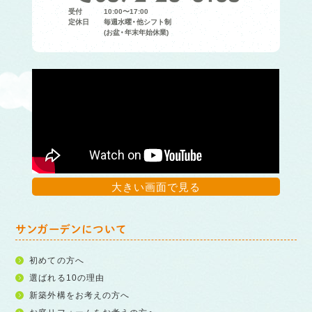
受付
10:00〜17:00
定休日
毎週水曜・他シフト制
(お盆・年末年始休業)
大きい画面で見る
サンガーデンについて
初めての方へ
選ばれる10の理由
新築外構をお考えの方へ