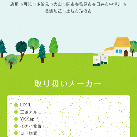
恵那市
可児市
多治見市
犬山市
関市
各務原市
春日井市
中津川市
美濃加茂市
土岐市
瑞浪市
取り扱いメーカー
LIXIL
三協アルミ
YKKap
イナバ物置
ヨド物置