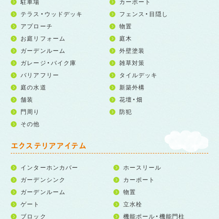
駐車場
カーポート
テラス・ウッドデッキ
フェンス・目隠し
アプローチ
物置
お庭リフォーム
庭木
ガーデンルーム
外壁塗装
ガレージ・バイク庫
雑草対策
バリアフリー
タイルデッキ
庭の水道
新築外構
舗装
花壇・畑
門周り
防犯
その他
エクステリアアイテム
インターホンカバー
ホースリール
ガーデンシンク
カーポート
ガーデンルーム
物置
ゲート
立水栓
ブロック
機能ポール・機能門柱