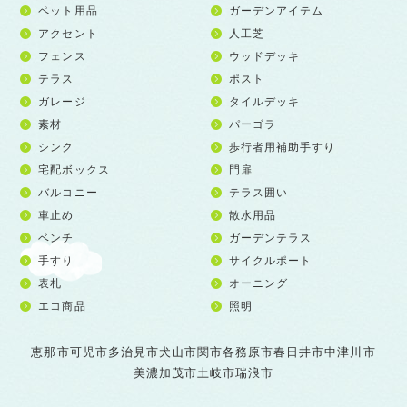
ペット用品
ガーデンアイテム
アクセント
人工芝
フェンス
ウッドデッキ
テラス
ポスト
ガレージ
タイルデッキ
素材
パーゴラ
シンク
歩行者用補助手すり
宅配ボックス
門扉
バルコニー
テラス囲い
車止め
散水用品
ベンチ
ガーデンテラス
手すり
サイクルポート
表札
オーニング
エコ商品
照明
恵那市
可児市
多治見市
犬山市
関市
各務原市
春日井市
中津川市
美濃加茂市
土岐市
瑞浪市