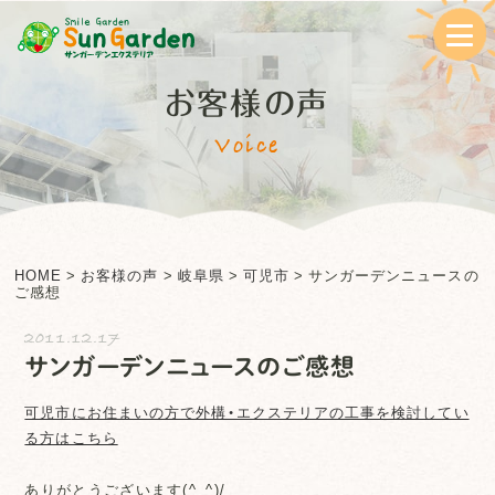
お客様の声
Voice
HOME
>
お客様の声
>
岐阜県
>
可児市
>
サンガーデンニュースの
ご感想
2011.12.17
サンガーデンニュースのご感想
可児市
にお住まいの方で外構・エクステリアの工事を検討してい
る方はこちら
ありがとうございます(^_^)/