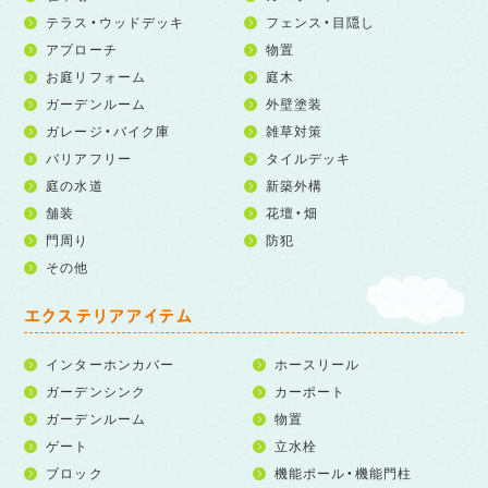
テラス・ウッドデッキ
フェンス・目隠し
アプローチ
物置
お庭リフォーム
庭木
ガーデンルーム
外壁塗装
ガレージ・バイク庫
雑草対策
バリアフリー
タイルデッキ
庭の水道
新築外構
舗装
花壇・畑
門周り
防犯
その他
エクステリアアイテム
インターホンカバー
ホースリール
ガーデンシンク
カーポート
ガーデンルーム
物置
ゲート
立水栓
ブロック
機能ポール・機能門柱