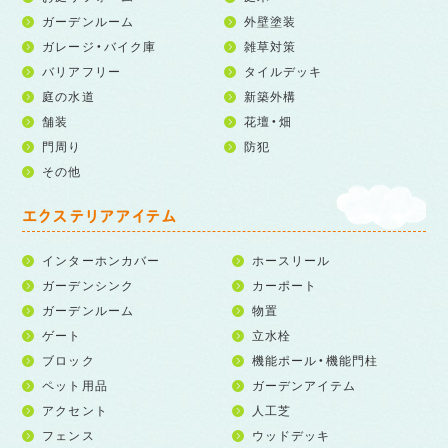
ガーデンルーム
外壁塗装
ガレージ・バイク庫
雑草対策
バリアフリー
タイルデッキ
庭の水道
新築外構
舗装
花壇・畑
門周り
防犯
その他
エクステリアアイテム
インターホンカバー
ホースリール
ガーデンシンク
カーポート
ガーデンルーム
物置
ゲート
立水栓
ブロック
機能ポール・機能門柱
ペット用品
ガーデンアイテム
アクセント
人工芝
フェンス
ウッドデッキ