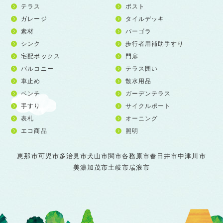
テラス
ポスト
ガレージ
タイルデッキ
素材
パーゴラ
シンク
歩行者用補助手すり
宅配ボックス
門扉
バルコニー
テラス囲い
車止め
散水用品
ベンチ
ガーデンテラス
手すり
サイクルポート
表札
オーニング
エコ商品
照明
恵那市
可児市
多治見市
犬山市
関市
各務原市
春日井市
中津川市
美濃加茂市
土岐市
瑞浪市