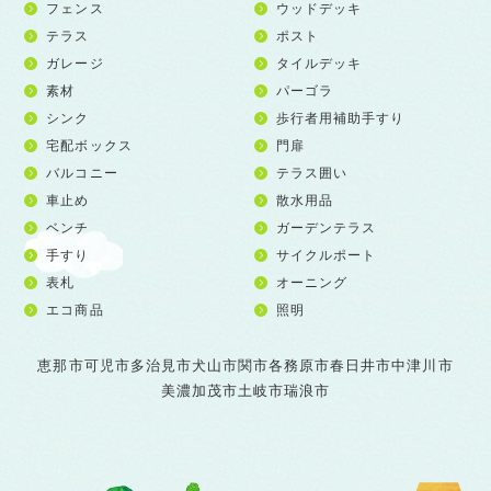
フェンス
ウッドデッキ
テラス
ポスト
ガレージ
タイルデッキ
素材
パーゴラ
シンク
歩行者用補助手すり
宅配ボックス
門扉
バルコニー
テラス囲い
車止め
散水用品
ベンチ
ガーデンテラス
手すり
サイクルポート
表札
オーニング
エコ商品
照明
恵那市
可児市
多治見市
犬山市
関市
各務原市
春日井市
中津川市
美濃加茂市
土岐市
瑞浪市