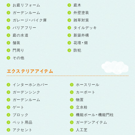
お庭リフォーム
庭木
ガーデンルーム
外壁塗装
ガレージ・バイク庫
雑草対策
バリアフリー
タイルデッキ
庭の水道
新築外構
舗装
花壇・畑
門周り
防犯
その他
エクステリアアイテム
インターホンカバー
ホースリール
ガーデンシンク
カーポート
ガーデンルーム
物置
ゲート
立水栓
ブロック
機能ポール・機能門柱
ペット用品
ガーデンアイテム
アクセント
人工芝