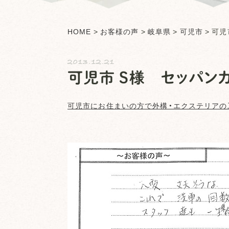
HOME
>
お客様の声
>
岐阜県
>
可児市
>
可児
2013.12.21
可児市 S様 セッパン
可児市
にお住まいの方で外構・エクステリアの