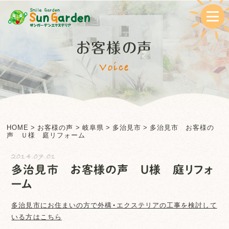
お客様の声
Voice
HOME
>
お客様の声
>
岐阜県
>
多治見市
>
多治見市 お客様の
声 Ｕ様 庭リフォーム
2014.07.01
多治見市 お客様の声 Ｕ様 庭リフォ
ーム
多治見市
にお住まいの方で外構・エクステリアの工事を検討して
いる方はこちら