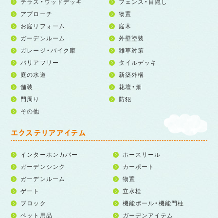
テラス・ウッドデッキ
フェンス・目隠し
アプローチ
物置
お庭リフォーム
庭木
ガーデンルーム
外壁塗装
ガレージ・バイク庫
雑草対策
バリアフリー
タイルデッキ
庭の水道
新築外構
舗装
花壇・畑
門周り
防犯
その他
エクステリアアイテム
インターホンカバー
ホースリール
ガーデンシンク
カーポート
ガーデンルーム
物置
ゲート
立水栓
ブロック
機能ポール・機能門柱
ペット用品
ガーデンアイテム