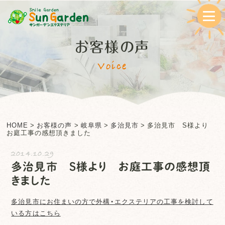
お客様の声
Voice
HOME
>
お客様の声
>
岐阜県
>
多治見市
>
多治見市 S様より
お庭工事の感想頂きました
2014.10.29
多治見市 S様より お庭工事の感想頂
きました
多治見市
にお住まいの方で外構・エクステリアの工事を検討して
いる方はこちら