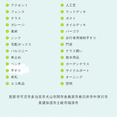
アクセント
人工芝
フェンス
ウッドデッキ
テラス
ポスト
ガレージ
タイルデッキ
素材
パーゴラ
シンク
歩行者用補助手すり
宅配ボックス
門扉
バルコニー
テラス囲い
車止め
散水用品
ベンチ
ガーデンテラス
手すり
サイクルポート
表札
オーニング
エコ商品
照明
恵那市
可児市
多治見市
犬山市
関市
各務原市
春日井市
中津川市
美濃加茂市
土岐市
瑞浪市