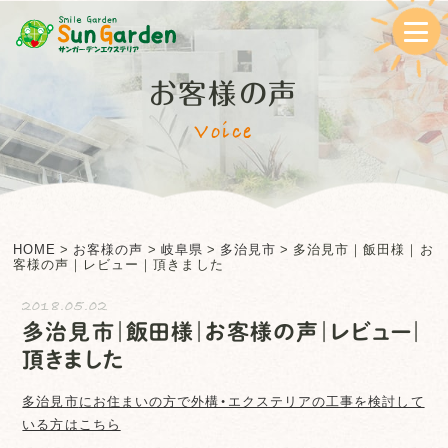
お客様の声
Voice
HOME
>
お客様の声
>
岐阜県
>
多治見市
>
多治見市｜飯田様｜お
客様の声｜レビュー｜頂きました
2018.05.02
多治見市｜飯田様｜お客様の声｜レビュー｜
頂きました
多治見市
にお住まいの方で外構・エクステリアの工事を検討して
いる方はこちら