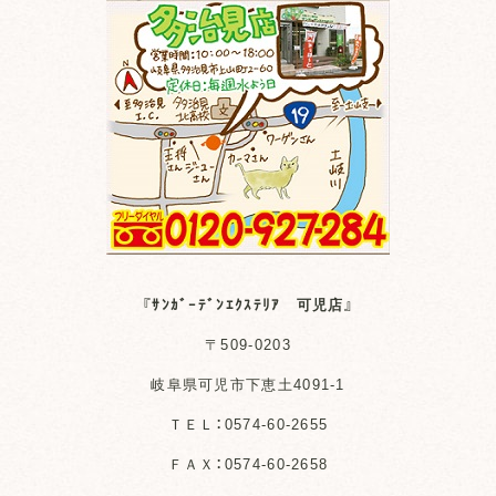
『ｻﾝｶﾞｰﾃﾞﾝｴｸｽﾃﾘｱ 可児店』
〒509-0203
岐阜県可児市下恵土4091-1
ＴＥＬ：0574-60-2655
ＦＡＸ：0574-60-2658