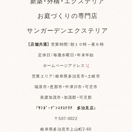
新築・外構・エクステリア
お庭づくりの専門店
サンガーデンエクステリア
【店舗共通】
営業時間：朝１０時～夜６時
定休日：毎週水曜日・年末年始
ホームページアドレス：
/
営業エリア：岐阜県多治見市・土岐市
瑞浪市・恵那市・中津川市・可児市
美濃加茂市・加茂郡・可児郡
『ｻﾝｶﾞｰﾃﾞﾝｴｸｽﾃﾘｱ 多治見店』
〒507-0022
岐阜県多治見市上山町2-60