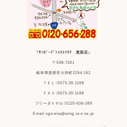
『ｻﾝｶﾞｰﾃﾞﾝｴｸｽﾃﾘｱ 恵那店』
〒509-7201
岐阜県恵那市大井町2194-162
ＴＥＬ：0573-20-1199
ＦＡＸ：0573-20-1198
フリーダイヤル：0120-636-288
Email:sge-ena@wing.ocn.ne.jp