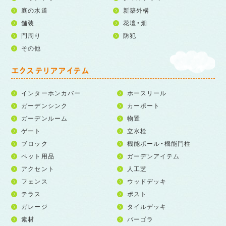
庭の水道
新築外構
舗装
花壇・畑
門周り
防犯
その他
エクステリアアイテム
インターホンカバー
ホースリール
ガーデンシンク
カーポート
ガーデンルーム
物置
ゲート
立水栓
ブロック
機能ポール・機能門柱
ペット用品
ガーデンアイテム
アクセント
人工芝
フェンス
ウッドデッキ
テラス
ポスト
ガレージ
タイルデッキ
素材
パーゴラ