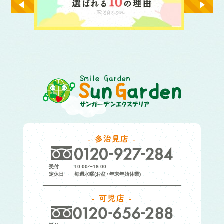
多治見店
受付
10:00〜18:00
定休日
毎週水曜(お盆・年末年始休業)
可児店