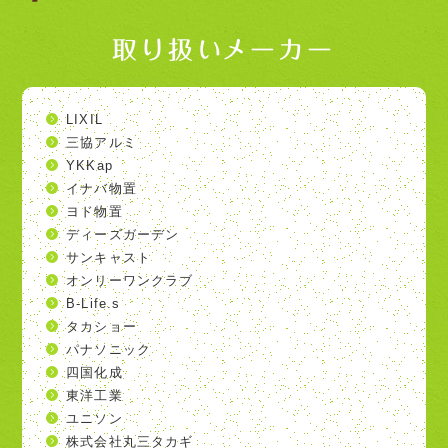
取り扱いメーカー
LIXIL
三協アルミ
YKKap
イナバ物置
ヨド物置
ディーズガーデン
サンキャスト
オンリーワンクラブ
B-Life.s
タカショー
パナソニック
四国化成
東洋工業
ユニソン
株式会社丸三タカギ