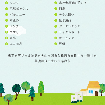
シンク
歩行者用補助手すり
宅配ボックス
門扉
バルコニー
テラス囲い
車止め
散水用品
ベンチ
ガーデンテラス
手すり
サイクルポート
表札
オーニング
エコ商品
照明
恵那市
可児市
多治見市
犬山市
関市
各務原市
春日井市
中津川市
美濃加茂市
土岐市
瑞浪市