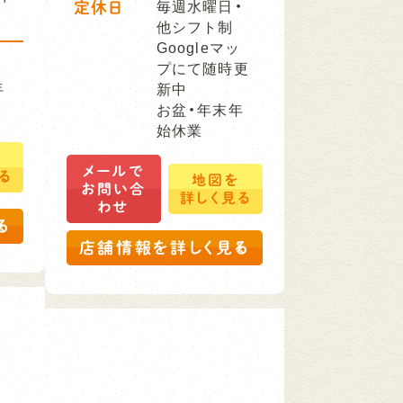
定休日
毎週水曜日・
他シフト制
Googleマッ
プにて随時更
年
新中
お盆・年末年
始休業
を
メールで
る
地図を
お問い合
詳しく見る
わせ
る
店舗情報を詳しく見る